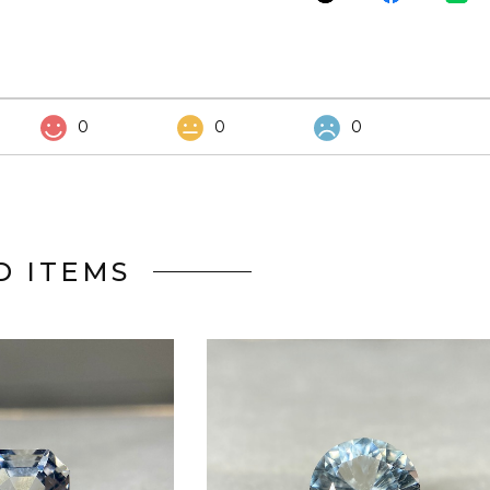
0
0
0
D ITEMS