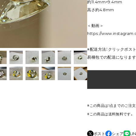
約11.4mm×9.4mm
高さ約4.8mm
＜動画＞
https://www.instagr
※配送方法：クリックポス
易梱包での配送になります
※この商品は1点までのご注
※この商品は
送料無料
です。
ポスト
シェア
LI