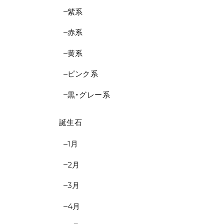
紫系
赤系
黄系
ピンク系
黒・グレー系
誕生石
1月
2月
3月
4月