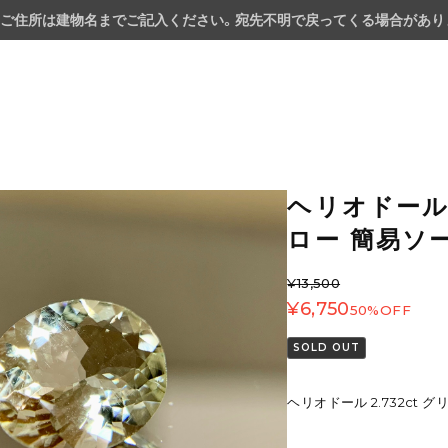
ご住所は建物名までご記入ください。宛先不明で戻ってくる場合があり
ヘリオドール 
ロー 簡易ソ
¥13,500
¥6,750
50%OFF
SOLD OUT
ヘリオドール 2.732ct