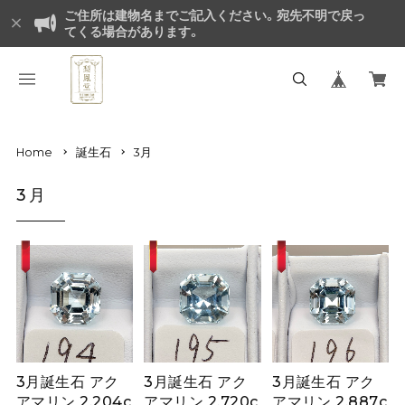
ご住所は建物名までご記入ください。宛先不明で戻っ
てくる場合があります。
Home
誕生石
3月
3月
3月誕生石 アク
3月誕生石 アク
3月誕生石 アク
アマリン 2.204c
アマリン 2.720c
アマリン 2.887c