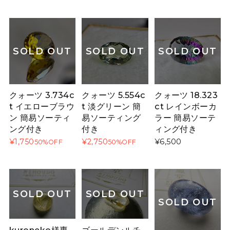
SOLD OUT
SOLD OUT
SOLD OUT
クォーツ 3.734c
クォーツ 5.554c
クォーツ 18.323
t イエローブラウ
t 淡グリーン 簡
ct レインボーカ
ン 簡易ソーティ
易ソーティング
ラー 簡易ソーテ
ング付き
付き
ィング付き
¥1,750
¥2,750
¥6,500
50%OFF
50%OFF
SOLD OUT
SOLD OUT
SOLD OUT
kuroneko様専
ゴールデンルチ