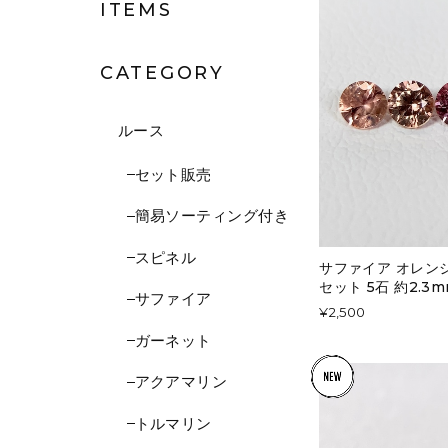
ITEMS
CATEGORY
ルース
セット販売
簡易ソーティング付き
スピネル
サファイア オレン
セット 5石 約2.3mm
サファイア
¥2,500
ガーネット
アクアマリン
トルマリン