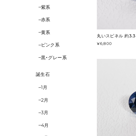
紫系
赤系
黄系
丸いスピネル 約3.3*
¥6,800
ピンク系
黒・グレー系
誕生石
1月
2月
3月
4月