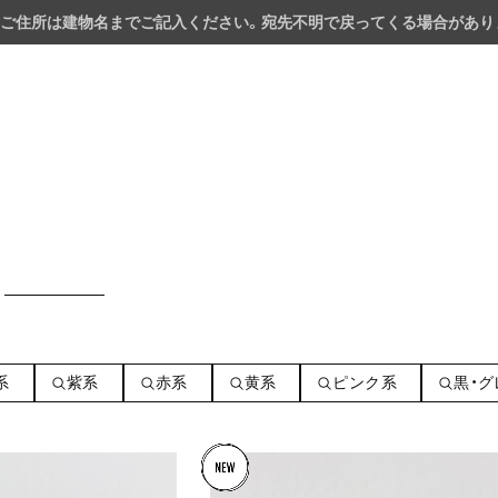
ご住所は建物名までご記入ください。宛先不明で戻ってくる場合があり
系
紫系
赤系
黄系
ピンク系
黒・グ