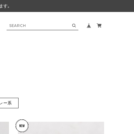
ます。
レー系