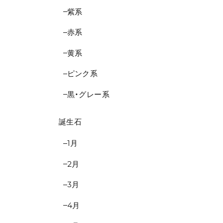
紫系
赤系
黄系
ピンク系
黒・グレー系
誕生石
1月
2月
3月
4月