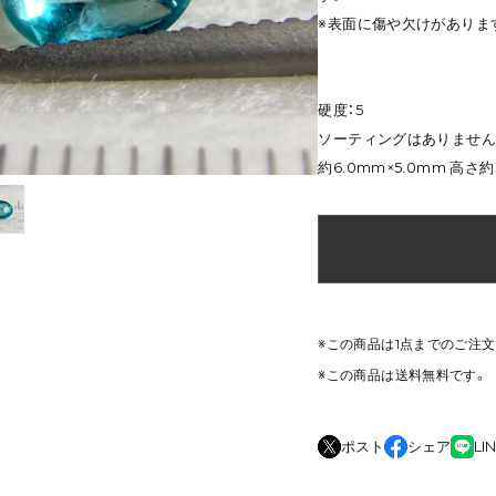
※表面に傷や欠けがありま
硬度：5
ソーティングはありません
約6.0mm×5.0mm 高さ約
※この商品は1点までのご注
※この商品は
送料無料
です。
ポスト
シェア
LI