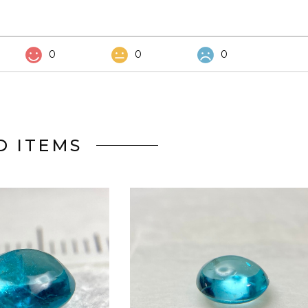
0
0
0
D ITEMS