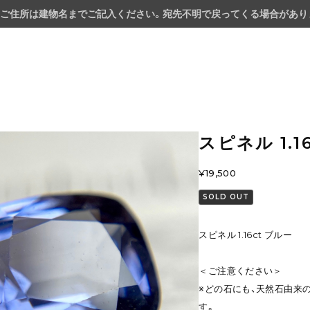
ご住所は建物名までご記入ください。宛先不明で戻ってくる場合があり
スピネル 1.1
¥19,500
SOLD OUT
スピネル 1.16ct ブルー
＜ご注意ください＞
※どの石にも、天然石由来
す。