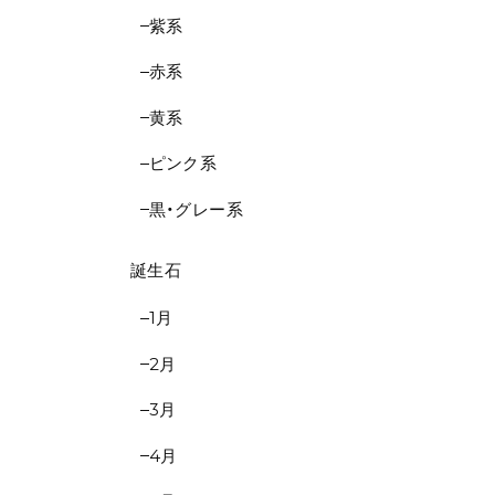
紫系
赤系
黄系
ピンク系
黒・グレー系
誕生石
1月
2月
3月
4月