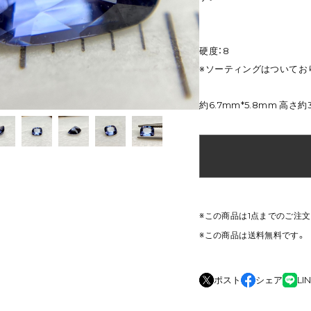
硬度：8
※ソーティングはついてお
約6.7mm*5.8mm 高さ約
※この商品は1点までのご注
※この商品は
送料無料
です。
ポスト
シェア
LI