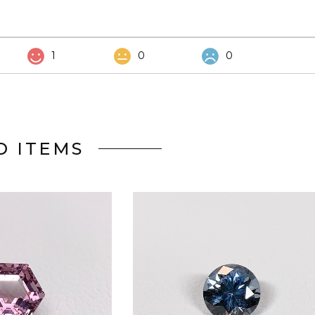
1
0
0
D ITEMS