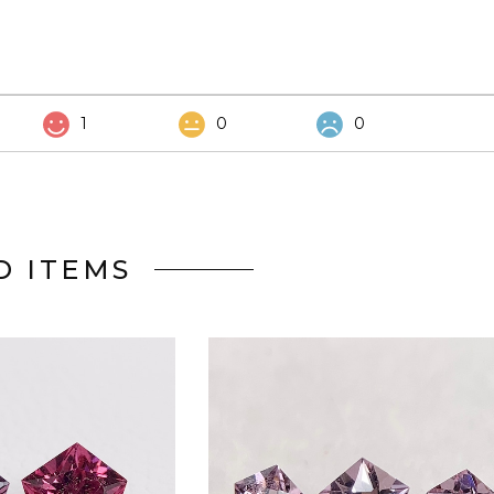
1
0
0
D ITEMS