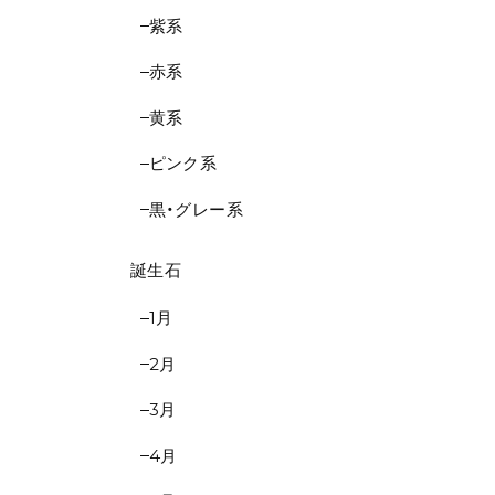
紫系
赤系
黄系
ピンク系
黒・グレー系
誕生石
1月
2月
3月
4月