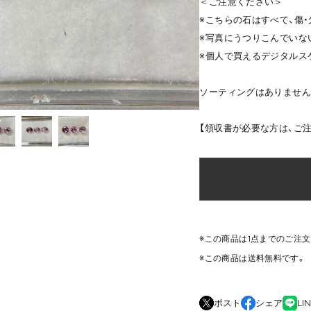
＜ご注意ください＞
※こちらの石はすべて、傷
※写真にうつりこんでいな
※個人で買えるデジタルス
ソーティングはありません
【領収書が必要な方は、ご
※この商品は1点までのご注
※この商品は
送料無料
です。
ポスト
シェア
LI