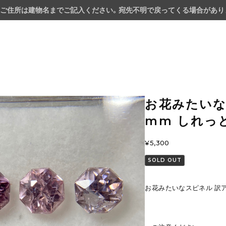
ご住所は建物名までご記入ください。宛先不明で戻ってくる場合があり
お花みたいな
mm しれっ
¥5,300
SOLD OUT
お花みたいなスピネル 訳ア