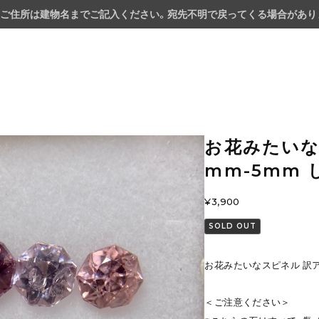
ご住所は建物名までご記入ください。宛先不明で戻ってくる場合があり
お花みたいな
mm-5mm
¥3,900
SOLD OUT
お花みたいなスピネル 訳ア
＜ご注意ください＞