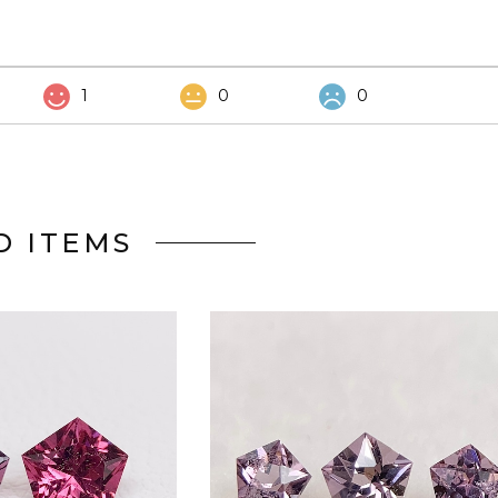
1
0
0
D ITEMS