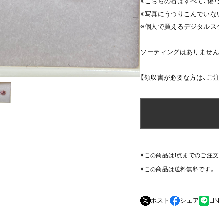
※こちらの石はすべて、傷
※写真にうつりこんでいな
※個人で買えるデジタルス
ソーティングはありません
【領収書が必要な方は、ご
※この商品は1点までのご注
※この商品は
送料無料
です。
ポスト
シェア
LI