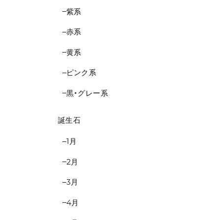
紫系
赤系
黄系
ピンク系
黒・グレー系
誕生石
1月
2月
3月
4月