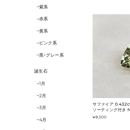
紫系
赤系
黄系
ピンク系
黒・グレー系
誕生石
1月
2月
サファイア 0.432
3月
ソーティング付き No
¥8,500
4月