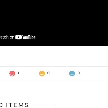
1
0
0
D ITEMS