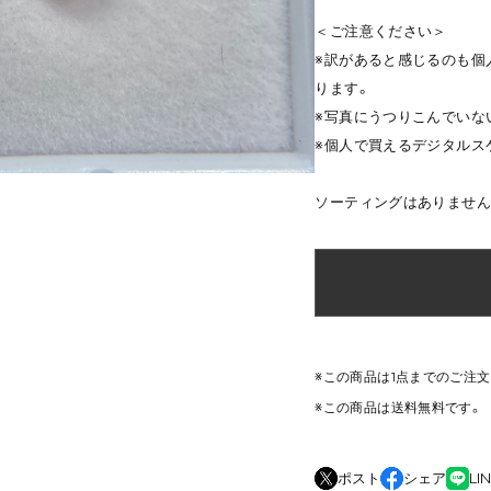
＜ご注意ください＞
※訳があると感じるのも個
ります。
※写真にうつりこんでいな
※個人で買えるデジタルス
ソーティングはありません
※この商品は1点までのご注
※この商品は
送料無料
です。
ポスト
シェア
LI