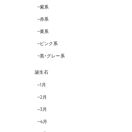
紫系
赤系
黄系
ピンク系
黒・グレー系
誕生石
1月
2月
3月
4月