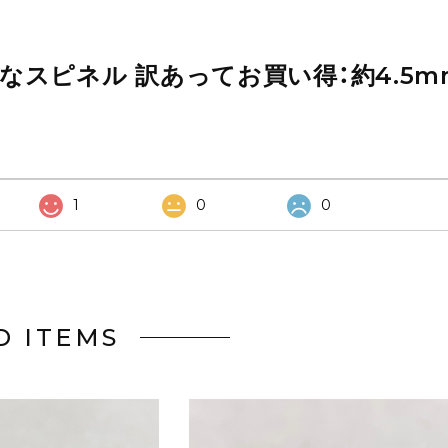
スピネル 訳あってお買い得：約4.5mm-
1
0
0
D ITEMS