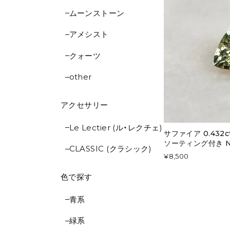
ムーンストーン
アメシスト
クォーツ
other
アクセサリー
Le Lectier (ル・レクチェ)
サファイア 0.432
ソーティング付き No
CLASSIC (クラシック)
¥8,500
色で探す
青系
緑系