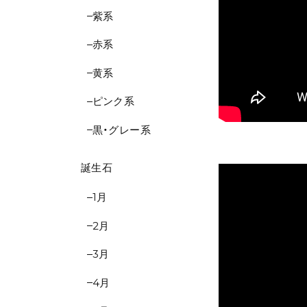
紫系
赤系
黄系
ピンク系
黒・グレー系
誕生石
1月
2月
3月
4月