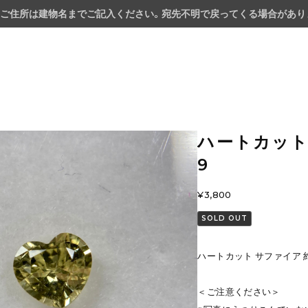
ご住所は建物名までご記入ください。宛先不明で戻ってくる場合があり
ハートカット 
9
¥3,800
SOLD OUT
ハートカット サファイア 約4
＜ご注意ください＞