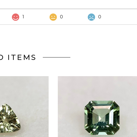
1
0
0
D ITEMS