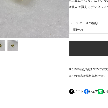
※写真にうつりこんでいな
※個人で買えるデジタルス
ルースケースの種類
※この商品は1点までのご注
※この商品は
送料無料
です。
ポスト
シェア
LI