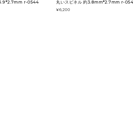
9*2.7mm r-0544
丸いスピネル 約3.8mm*2.7mm r-05
¥6,200