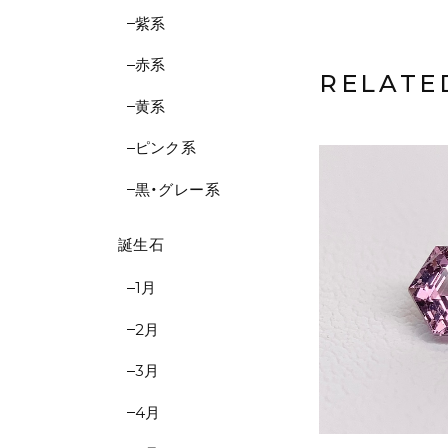
紫系
赤系
RELATE
黄系
ピンク系
黒・グレー系
誕生石
1月
2月
3月
4月