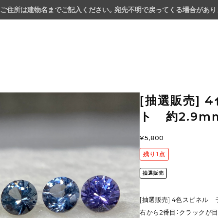
ご住所は建物名までご記入ください。宛先不明で戻ってくる場合があり
[抽選販売]
ト 約2.9mm
¥5,800
残り1点
抽選販売
[抽選販売] 4色スピネル 
右から2番目：クラックが