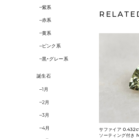
紫系
RELATE
赤系
黄系
ピンク系
黒・グレー系
誕生石
1月
2月
3月
4月
サファイア 0.432
ソーティング付き No