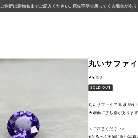
ご住所は建物名までご記入ください。宛先不明で戻ってくる場合があり
丸いサファイア
¥4,100
SOLD OUT
丸いサファイア 紫系 約4.4m
★表面に少し傷がありま
＜ご注意ください＞
※なるべく実物に近い写真