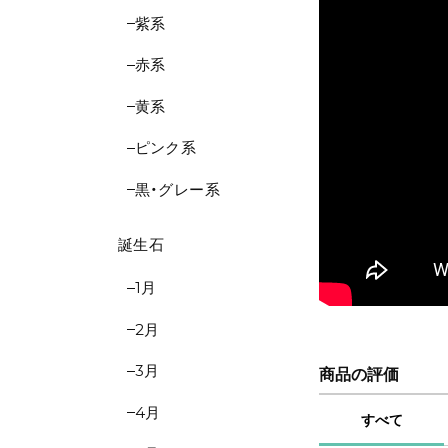
紫系
赤系
黄系
ピンク系
黒・グレー系
誕生石
1月
2月
3月
商品の評価
4月
すべて