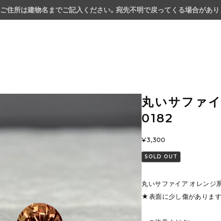
ご住所は建物名までご記入ください。宛先不明で戻ってくる場合があり
丸いサファイア
0182
¥3,300
SOLD OUT
丸いサファイア オレンジ系 約
★表面に少し傷がありま