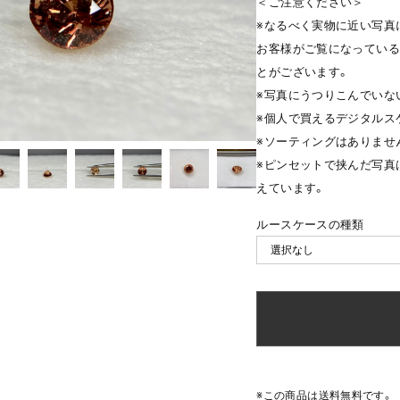
＜ご注意ください＞
※なるべく実物に近い写真
お客様がご覧になっている
とがございます。
※写真にうつりこんでいな
※個人で買えるデジタルス
※ソーティングはありませ
※ピンセットで挟んだ写真
えています。
ルースケースの種類
※この商品は
送料無料
です。