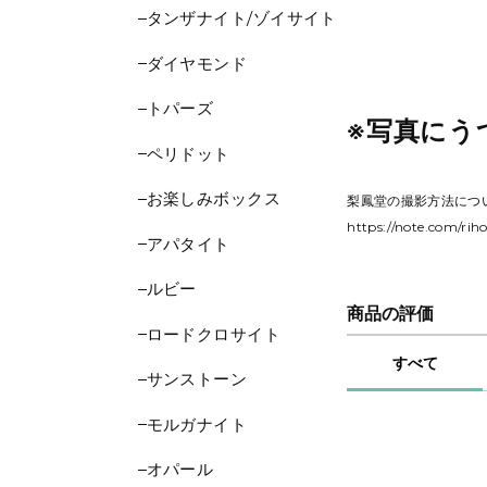
タンザナイト/ゾイサイト
ダイヤモンド
トパーズ
※写真にう
ペリドット
お楽しみボックス
梨鳳堂の撮影方法につ
https://note.com/rih
アパタイト
ルビー
商品の評価
ロードクロサイト
すべて
サンストーン
モルガナイト
オパール