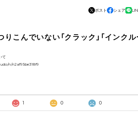
ポスト
シェア
LI
つりこんでいない「クラック」「インクル
いて
oudo/n/n2af95be318f9
1
0
0