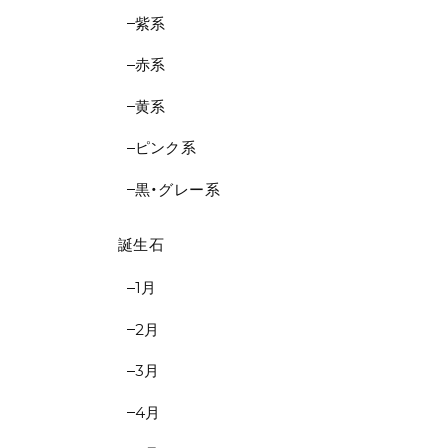
紫系
赤系
黄系
ピンク系
黒・グレー系
誕生石
1月
2月
3月
4月