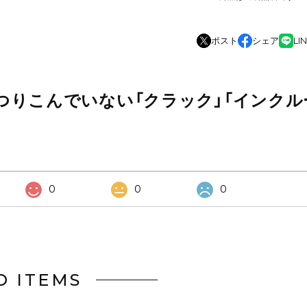
ポスト
シェア
LI
つりこんでいない「クラック」「インクル
0
0
0
D ITEMS