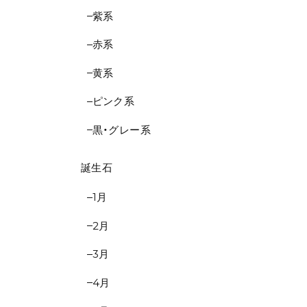
紫系
赤系
黄系
ピンク系
黒・グレー系
誕生石
1月
2月
3月
4月