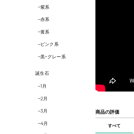
紫系
赤系
黄系
ピンク系
黒・グレー系
誕生石
1月
2月
3月
商品の評価
4月
すべて