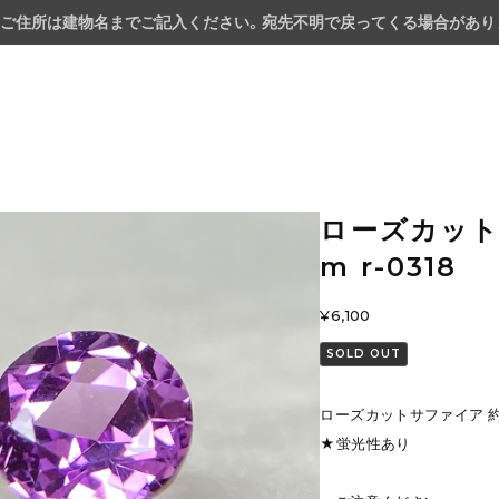
ご住所は建物名までご記入ください。宛先不明で戻ってくる場合があり
ローズカットサ
m r-0318
¥6,100
SOLD OUT
ローズカットサファイア 約3.9
★蛍光性あり