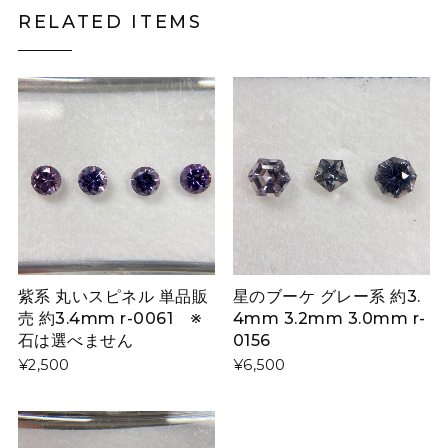
RELATED ITEMS
紫系 丸いスピネル 単品販
星のブーケ グレー系 約3.
売 約3.4mm r-0061 ※
4mm 3.2mm 3.0mm r-
石は選べません
0156
¥2,500
¥6,500