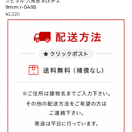
スピネル 六角形 約3.9*2.
9mm r-0495
¥2,320