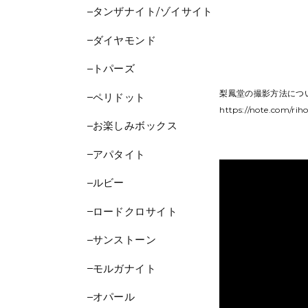
タンザナイト/ゾイサイト
ダイヤモンド
トパーズ
梨鳳堂の撮影方法につ
ペリドット
https://note.com/rih
お楽しみボックス
アパタイト
ルビー
ロードクロサイト
サンストーン
モルガナイト
オパール