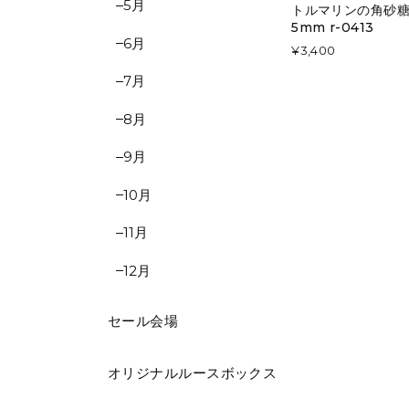
5月
トルマリンの角砂糖 約
5mm r-0413
6月
¥3,400
7月
8月
9月
10月
11月
12月
セール会場
オリジナルルースボックス