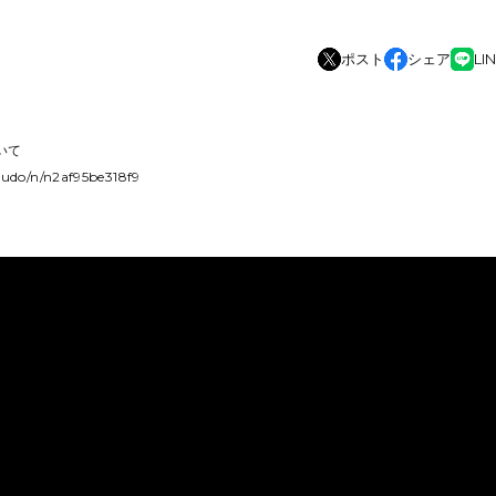
ポスト
シェア
LI
いて
oudo/n/n2af95be318f9