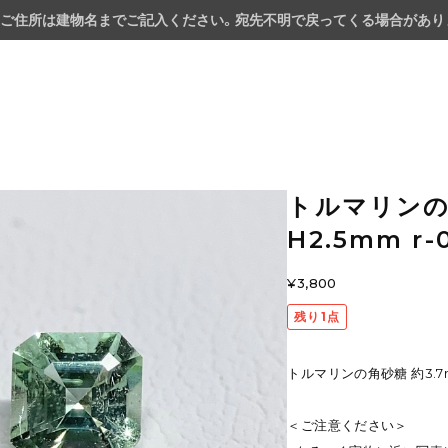
ご住所は建物名までご記入ください。宛先不明で戻ってくる場合があり
トルマリンの角
H2.5mm r-
¥3,800
残り1点
トルマリンの角砂糖 約3.7mm
＜ご注意ください＞