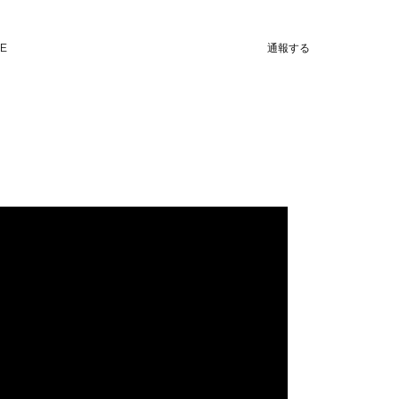
NE
通報する