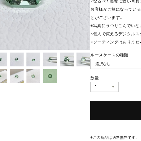
※なるべく実物に近い写真
お客様がご覧になっている
とがございます。
※写真にうつりこんでいな
※個人で買えるデジタルス
※ソーティングはありませ
ルースケースの種類
数量
※この商品は
送料無料
です。