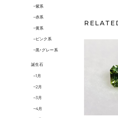
紫系
赤系
RELATE
黄系
ピンク系
黒・グレー系
誕生石
1月
2月
3月
4月