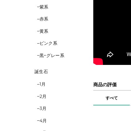
紫系
赤系
黄系
ピンク系
黒・グレー系
誕生石
1月
商品の評価
2月
すべて
3月
4月