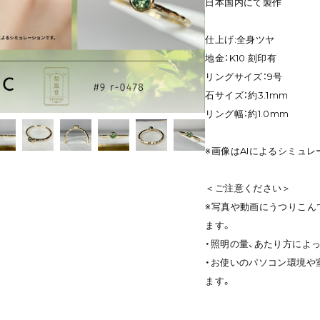
日本国内にて製作
仕上げ:全身ツヤ
地金：K10 刻印有
リングサイズ：9号
石サイズ：約3.1mm
リング幅：約1.0mm
※画像はAIによるシミュレ
＜ご注意ください＞
※写真や動画にうつりこん
ます。
・照明の量、あたり方によ
・お使いのパソコン環境や
ます。