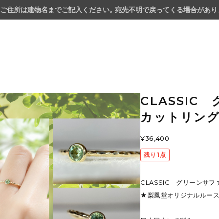
ご住所は建物名までご記入ください。宛先不明で戻ってくる場合があり
CLASSI
カットリング #
¥36,400
残り1点
CLASSIC グリーンサファ
★梨鳳堂オリジナルルース