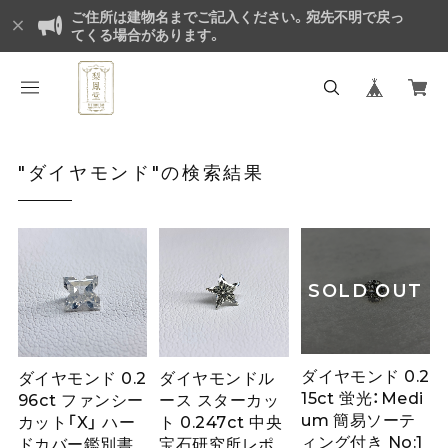
ご住所は建物名までご記入ください。宛先不明で戻っ
てくる場合があります。
"ダイヤモンド"の検索結果
SOLD OUT
ダイヤモンド 0.2
ダイヤモンド 0.2
ダイヤモンドル
15ct 蛍光：Medi
96ct ファンシー
ース スターカッ
um 簡易ソーテ
カット「X」 ハー
ト 0.247ct 中央
ィング付き No:1
ドカバー鑑別書
宝石研究所レポ